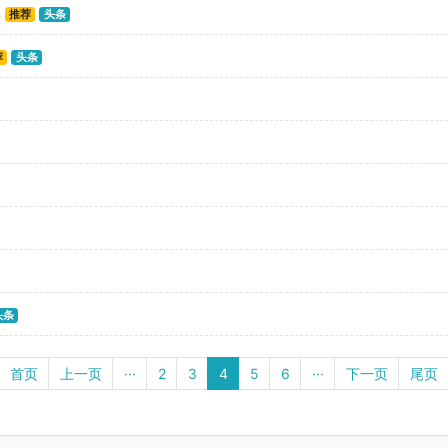
率
推荐
头条
荐
头条
头条
首页
上一页
···
2
3
4
5
6
···
下一页
尾页